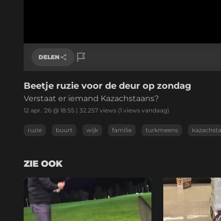
DELEN
Beetje ruzie voor de deur op zondag
Link kopiëren
Verstaat er iemand Kazachstaans?
12 apr. '26 @ 18:55
|
32.257
views
(1 views vandaag)
ruzie
buurt
wijk
familie
turkmeens
kazachst
ZIE OOK