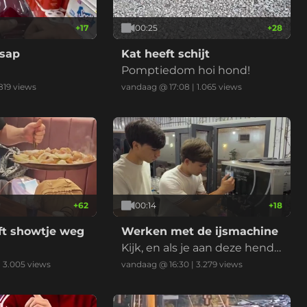
+
17
00:25
+
28
sap
Kat heeft schijt
Pomptiedom hoi hond!
819
views
vandaag @ 17:08
|
1.065
views
+
62
00:14
+
18
ft showtje weg
Werken met de ijsmachine
Kijk, en als je aan deze hende
l trekt.....
|
3.005
views
vandaag @ 16:30
|
3.279
views