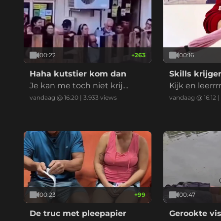
00:22
+
263
00:16
Haha kutstier kom dan
Skills krijge
Je kan me toch niet krij....
Kijk en leerrrr
vandaag @ 16:20
|
3.933
views
vandaag @ 16:12
|
00:23
+
99
00:47
De truc met pleepapier
Gerookte vi