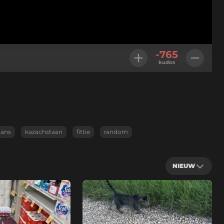
-765
kudos
aans
kazachstaan
fittie
random
NIEUW