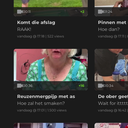
00:11
+
2
01:24
Komt die afslag
Pinnen met 
RAAK!
Hoe dan?
vandaag @ 17:18
|
522
views
vandaag @ 17:11
|
00:36
+
16
00:34
Reuzenmergpijp met as
De ober gee
Hoe zal het smaken?
Wait for ittttt
vandaag @ 17:01
|
1.500
views
vandaag @ 16:42