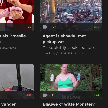
+
74
00:49
+
286
n als Broeslie
Agent is showlul met
r
pickup zat
Pickuplul rijdt ook zooi toesc
3.302
views
houwers tegen de grond
vandaag @ 16:01
|
5.842
views
-60
00:07
+
24
s vangen
Blauwe of witte Monster?