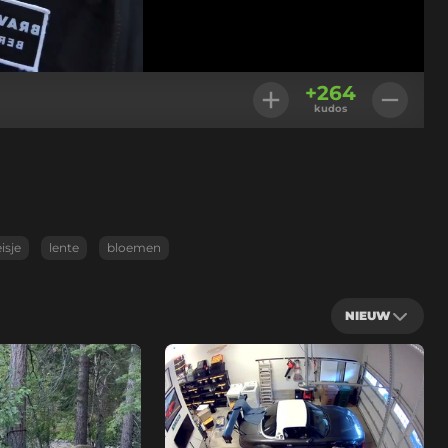
Instellingen
+
264
kudos
isje
lente
bloemen
NIEUW