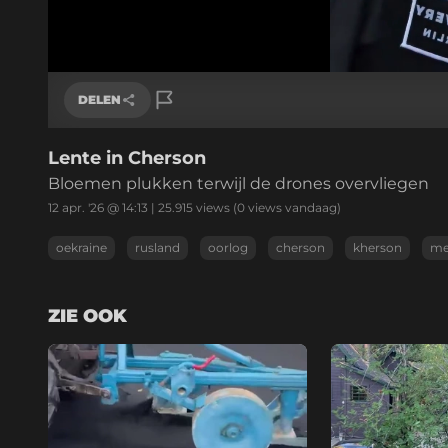
Geladen
:
64.34%
/
Geluid
aan
DELEN
Lente in Cherson
Link kopiëren
Bloemen plukken terwijl de drones overvliegen
12 apr. '26 @ 14:13
|
25.915
views
(0 views vandaag)
oekraine
rusland
oorlog
cherson
kherson
me
ZIE OOK