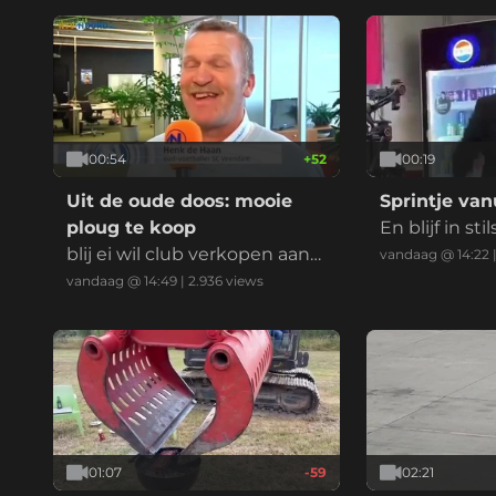
00:54
+
52
00:19
Uit de oude doos: mooie
Sprintje van
ploug te koop
En blijf in sti
blij ei wil club verkopen aan
vandaag @ 14:22
Mohammed.
vandaag @ 14:49
|
2.936
views
01:07
-59
02:21