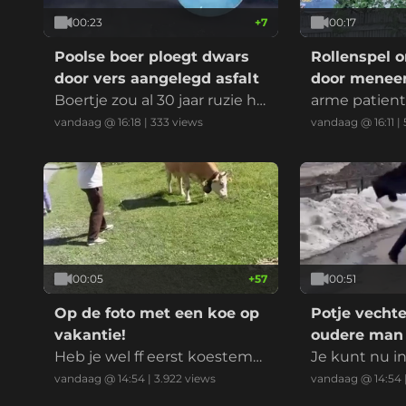
00:23
+
7
00:17
Poolse boer ploegt dwars
Rollenspel 
door vers aangelegd asfalt
door meneer
Boertje zou al 30 jaar ruzie he
arme patien
bben met de gemeente, wa
hten op z'n 
vandaag @ 16:18
|
333
views
vandaag @ 16:11
|
nt bezit 50% van de weg en
wil geen nieuw asfalt
00:05
+
57
00:51
Op de foto met een koe op
Potje vecht
vakantie!
oudere man
Heb je wel ff eerst koestem
Je kunt nu i
ming gevraagd?
vandaag @ 14:54
|
3.922
views
vandaag @ 14:54