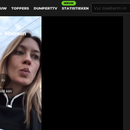
NIEUW
EUW
TOPPERS
DUMPERTTV
STATISTIEKEN
Geluid
aan
luid aan