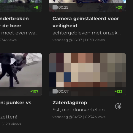
+
8
00:25
+
20
onderbroken
Camera geïnstalleerd voor
 de beer
veiligheid
t moet even wac
achtergebleven met onzeke
behandeling
rheid
534
views
vandaag @ 16:07
|
1.030
views
+
107
00:07
+
123
en: punker vs
Zaterdagdrop
Sst, niet doorvertellen
nzetten!
vandaag @ 14:52
|
6.234
views
|
5.128
views