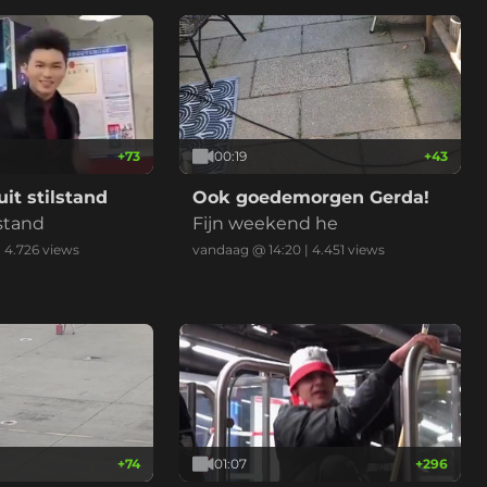
+
73
00:19
+
43
uit stilstand
Ook goedemorgen Gerda!
lstand
Fijn weekend he
|
4.726
views
vandaag @ 14:20
|
4.451
views
+
74
01:07
+
296