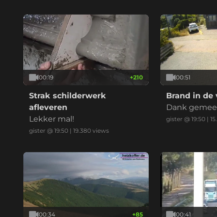
00:19
+
210
00:51
Strak schilderwerk
Brand in de 
afleveren
Dank gemeent
Lekker mal!
niet nu met 
gister @ 19:50
|
15
gister @ 19:50
|
19.380
views
00:34
+
85
00:41