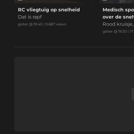
RC vliegtuig op snelheid
Medisch spo
Dat is rapf
over de sne
Rood kruisj
gister @ 19:40
|
9.687
views
normaal, amb
gister @ 19:30
|
17