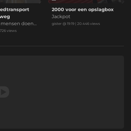
edtransport
2000 voor een opslagbox
lweg
Jackpot
e, mensen doen
gister @ 19:19
|
20.446
views
u erlangs, klaar
.726
views