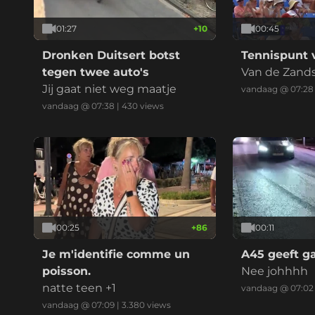
01:27
+
10
00:45
Dronken Duitsert botst
Tennispunt v
tegen twee auto's
Van de Zands
Jij gaat niet weg maatje
keepert
vandaag @ 07:28
vandaag @ 07:38
|
430
views
00:25
+
86
00:11
Je m'identifie comme un
A45 geeft g
poisson.
Nee johhhh
natte teen +1
vandaag @ 07:02
vandaag @ 07:09
|
3.380
views