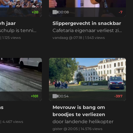
+
20
00:08
-7
h jaar
Slippergevecht in snackbar
chulp is tennis
Cafetaria eigenaar verliest zij
n bril
|
1.125
views
vandaag @ 07:18
|
1.543
views
+
101
00:54
-397
as
Mevrouw is bang om
broodjes te verliezen
door landende helikopter
|
4.467
views
gister @ 20:05
|
14.576
views