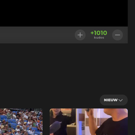
+
1010
kudos
NIEUW