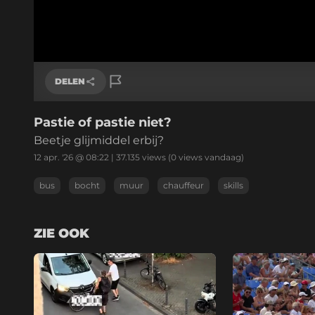
DELEN
Pastie of pastie niet?
Link kopiëren
Beetje glijmiddel erbij?
12 apr. '26 @ 08:22
|
37.135
views
(0 views vandaag)
bus
bocht
muur
chauffeur
skills
ZIE OOK