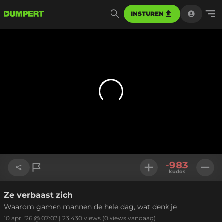
INSTUREN
-983
kudos
Ze verbaast zich
Link kopiëren
Waarom gamen mannen de hele dag, wat denk je
10 apr. '26 @ 07:07
|
23.430
views
(0 views vandaag)