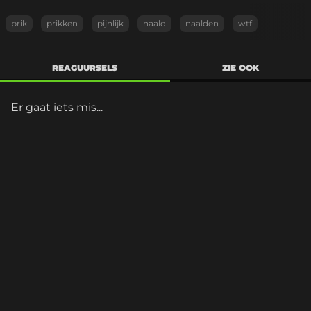
prik
prikken
pijnlijk
naald
naalden
wtf
REAGUURSELS
ZIE OOK
Er gaat iets mis...