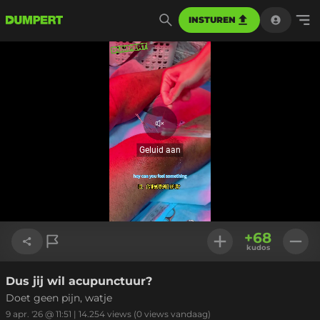
INSTUREN
Geluid
aan
Geluid aan
Geladen
:
16.58%
Instellinge
+
68
kudos
Dus jij wil acupunctuur?
Link kopiëren
Doet geen pijn, watje
9 apr. '26 @ 11:51
|
14.254
views
(0 views vandaag)