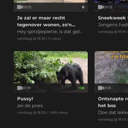
00:12
0
00:12
Je zal er maar recht
Sneekweek w
tegenover wonen, zo'n
Jongens had
datacenter
Hey sjetdjiepietie, is dat gelui
vandaag @ 18:19
d normaal?
vandaag @ 18:35
|
0
views
01:19
+
38
01:21
Pussy!
Ontsnapte r
zei de poes
het bos
Doe dat lekke
vandaag @ 18:05
|
1.490
views
mer mafkee
vandaag @ 18:01