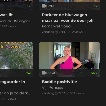
+
6
03:10
+
9
as lit
Parkeer de bluswagen
den wind tegen
maar pal voor de deur joh
komt wel goed
|
1.243
views
vandaag @ 18:18
|
1.322
views
+
42
00:40
+
296
eaguurder in
Boddie positivitie
Vijf Pensjes
r op je zolderka
vandaag @ 17:33
|
6.053
views
s
|
2.361
views