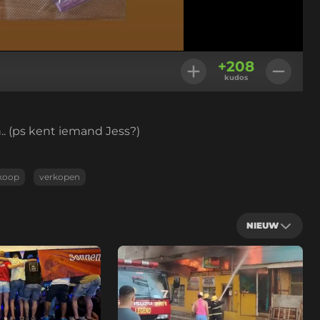
+
208
kudos
.. (ps kent iemand Jess?)
koop
verkopen
NIEUW