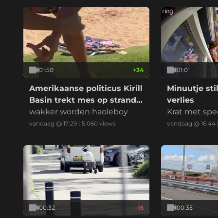
01:50
+
34
01:01
Amerikaanse politicus Kirill
Minuutje stil
Basin trekt mes op strand
verlies
Hawaii
wakker worden haoleboy
Krat met spec
uvelt vlak vo
vandaag @ 17:29
|
5.060
views
vandaag @ 16:44
p de campin
00:32
-15
00:35