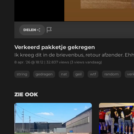
DELEN
Verkeerd pakketje gekregen
Link kopiëren
Ik kreeg dit in de brievenbus, retour afzender. Ehh
8 apr. '26 @ 18:12
|
32.837
views
(3 views vandaag)
string
gedragen
nat
geil
wtf
random
ver
ZIE OOK