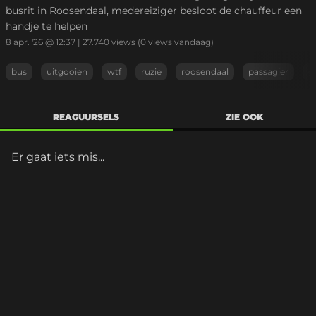
busrit in Roosendaal, medereiziger besloot de chauffeur een
handje te helpen
8 apr. '26 @ 12:37
|
27.740
views
(0 views vandaag)
bus
uitgooien
wtf
ruzie
roosendaal
passagier
g
REAGUURSELS
ZIE OOK
Er gaat iets mis...