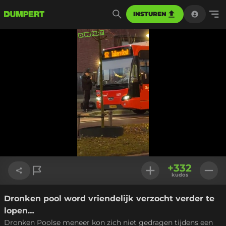
INSTUREN
Geladen
:
100.00%
Instellinge
+
332
kudos
Dronken pool word vriendelijk verzocht verder te
Link kopiëren
lopen…
Dronken Poolse meneer kon zich niet gedragen tijdens een