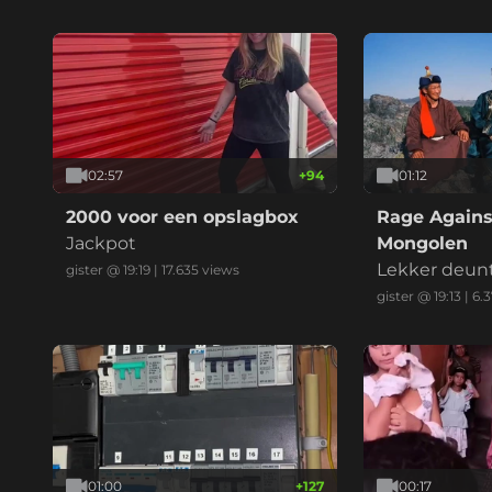
02:57
+
94
01:12
2000 voor een opslagbox
Rage Agains
Jackpot
Mongolen
Lekker deun
gister @ 19:19
|
17.635
views
gister @ 19:13
|
6.
01:00
+
127
00:17