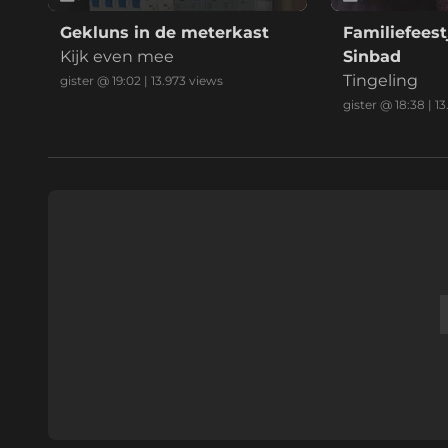
Gekluns in de meterkast
Familiefeest
Kijk even mee
Sinbad
Tingeling
gister @ 19:02
|
13.973
views
gister @ 18:38
|
13