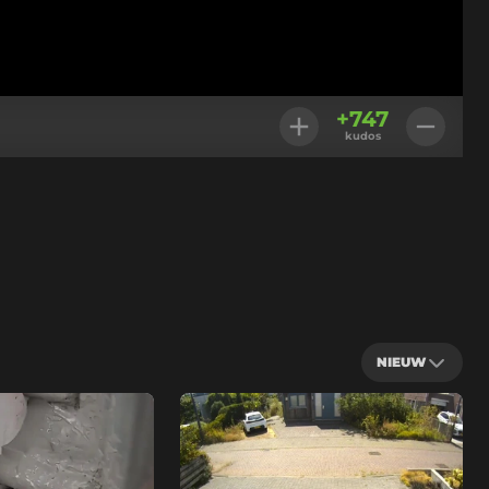
+
747
kudos
NIEUW