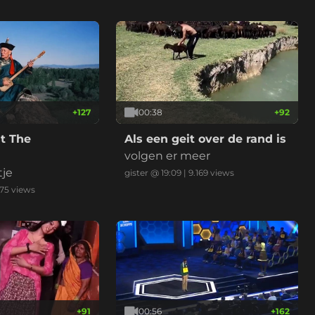
+
127
00:38
+
92
t The
Als een geit over de rand is
volgen er meer
tje
gister @ 19:09
|
9.169
views
375
views
+
91
00:56
+
162