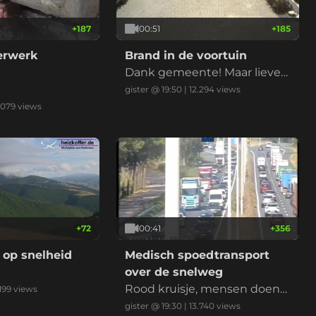
+
187
00:51
+
185
derwerk
Brand in de voortuin
Dank gemeente! Maar liever
niet nu met de droogte
gister @ 19:50
|
12.294
views
.079
views
+
72
00:41
+
356
 op snelheid
Medisch spoedtransport
over de snelweg
Rood kruisje, mensen doen
199
views
normaal, ambu erlangs, klaar
gister @ 19:30
|
13.740
views