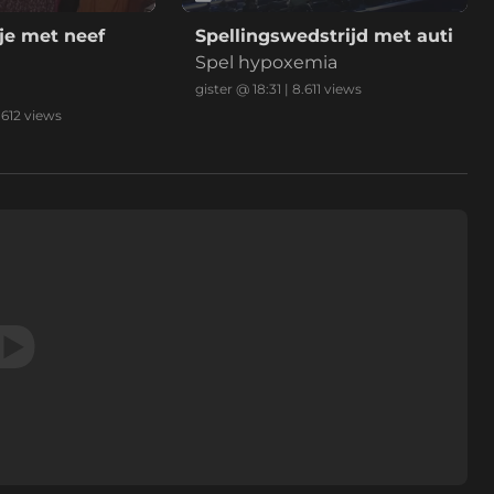
je met neef
Spellingswedstrijd met auti
Spel hypoxemia
gister @ 18:31
|
8.611
views
.612
views