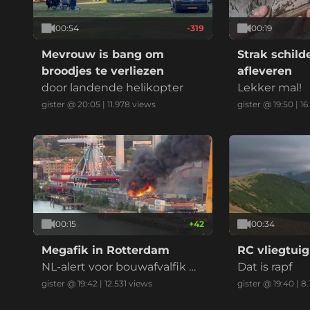
00:54
-319
00:19
Mevrouw is bang om
Strak schil
broodjes te verliezen
afleveren
door landende helikopter
Lekker mal!
gister @ 20:05
|
11.978
views
gister @ 19:50
|
16
00:15
+
42
00:34
Megafik in Rotterdam
RC vliegtuig
NL-alert voor bouwafvalfik m
Dat is rapf
et zwarte reauk bij recycling
gister @ 19:42
|
12.531
views
gister @ 19:40
|
8.
bedrijf (drie vids)