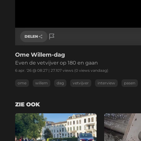
DELEN
Ome Willem-dag
Link kopiëren
Even de vetvijver op 180 en gaan
6 apr. '26 @ 08:27
|
27.107
views
(0 views vandaag)
ome
willem
dag
vetvijver
interview
pasen
ZIE OOK