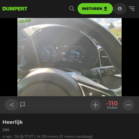
INSTUREN
-110
kudos
Heerlijk
Link kopiëren
zas
4 apr. '26 @ 17:07
|
14.139
views
(0 views vandaag)