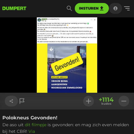
INSTUREN
+
1114
kudos
Polokneus Gevonden!
Link kopiëren
De aso uit
dit filmpje
is gevonden: en mag zich even melden
bij het CBR!
Via