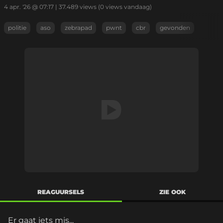
4 apr. '26 @ 07:17
|
37.489
views
(0 views vandaag)
politie
aso
zebrapad
pwnt
cbr
gevonden
REAGUURSELS
ZIE OOK
Er gaat iets mis...