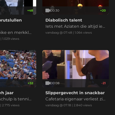
+
48
00:30
+
20
rutslullen
Diabolisch talent
Iets met Aziaten die altijd iet
ike en merkkle
s beter kunnen
vandaag @ 07:48
|
1.064
views
te skeer wat eur
|
1.029
views
eggen voor een v
s. Twee student
os
+
32
00:08
-21
h jaar
Slippergevecht in snackbar
chulp is tennis
Cafetaria eigenaar verliest zij
n bril
|
2.775
views
vandaag @ 07:18
|
2.840
views