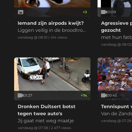
+
3
01:09
Iemand zijn airpods kwijt?
Agressieve p
Liggen veilig in de broodtro
gezocht
mmel
met hun fatb
vandaag @ 08:10
|
414
views
ding zijn ze 
vandaag @ 08:02
o's neer te l
ervoersbewij
en zijn de kl
01:27
+
74
00:45
Dronken Duitsert botst
Tennispunt v
tegen twee auto's
Van de Zands
Jij gaat niet weg maatje
keepert
vandaag @ 07:28
vandaag @ 07:38
|
2.477
views