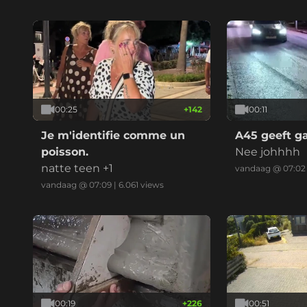
00:25
+
142
00:11
Je m'identifie comme un
A45 geeft g
poisson.
Nee johhhh
natte teen +1
vandaag @ 07:02
vandaag @ 07:09
|
6.061
views
00:19
+
226
00:51