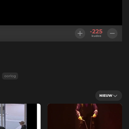
-225
kudos
oorlog
NIEUW