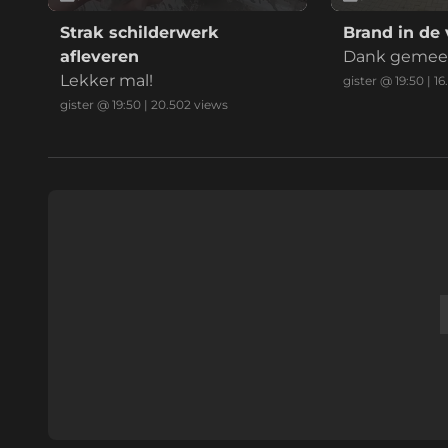
Strak schilderwerk
Brand in de 
afleveren
Dank gemeent
Lekker mal!
niet nu met 
gister @ 19:50
|
16
gister @ 19:50
|
20.502
views