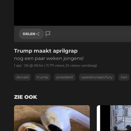
DELEN
Trump maakt aprilgrap
Link kopiëren
nog een paar weken jongens!
1 apr. '26 @ 06:54
|
11.711
views
(0 views vandaag)
donald
trump
president
operationepicfury
iran
ZIE OOK