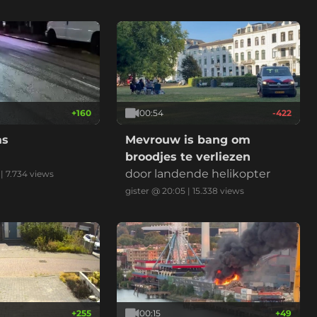
+
160
00:54
-422
as
Mevrouw is bang om
broodjes te verliezen
door landende helikopter
|
7.734
views
gister @ 20:05
|
15.338
views
+
255
00:15
+
49