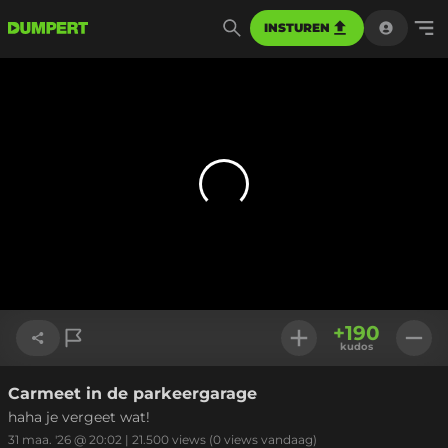
INSTUREN
+
190
kudos
Carmeet in de parkeergarage
Link kopiëren
haha je vergeet wat!
31 maa. '26 @ 20:02
|
21.500
views
(0 views vandaag)