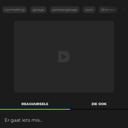
carmeeting
garage
parkeergarage
auto
drempel
ui
REAGUURSELS
ZIE OOK
Er gaat iets mis...