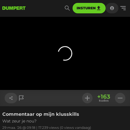
INSTUREN
+
163
kudos
Commentaar op mijn klusskills
Link kopiëren
Wat zeur je nou?
29 maa. '26 @ 09:18
|
17.239
views
(0 views vandaag)