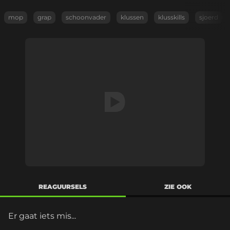
mop
grap
schoonvader
klussen
klusskills
sjoerd
REAGUURSELS
ZIE OOK
Er gaat iets mis...