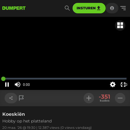
INSTUREN
Gerela
Geladen
:
0%
0:00
0:10
Huidige
tijd
Pauzeren
Geluid
Instellinge
Voll
uit
-351
sch
kudos
Koeskiën
Link kopiëren
Hobby op het platteland
20 maa. '26 @ 19:30
|
12.387
views
(0 views vandaag)