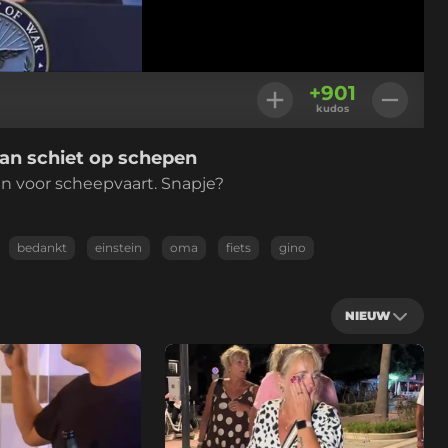
Geladen
:
100.00%
Instellingen
+
901
kudos
ran schiet op schepen
n voor scheepvaart. Snapje?
bedankt
einstein
oma
fiets
gino
NIEUW