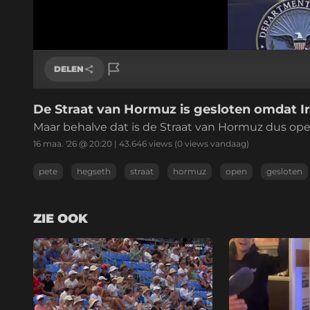
/
Geluid
aan
DELEN
De Straat van Hormuz is gesloten omdat I
Link kopiëren
Maar behalve dat is de Straat van Hormuz dus ope
16 maa. '26 @ 20:20
|
43.646
views
(0 views vandaag)
pete
hegseth
straat
hormuz
open
gesloten
ZIE OOK