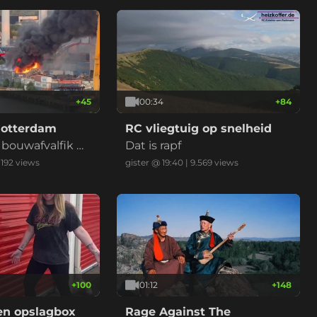
+
45
00:34
+
84
Rotterdam
RC vliegtuig op snelheid
r bouwafvalfik m
Dat is rapf
uk bij recycling
.192
views
gister @ 19:40
|
9.569
views
ids)
+
100
01:12
+
148
en opslagbox
Rage Against The