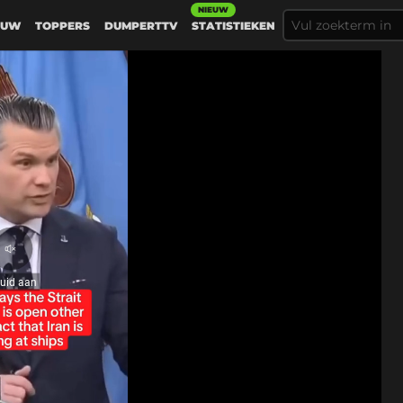
NIEUW
EUW
TOPPERS
DUMPERTTV
STATISTIEKEN
Geluid
aan
luid aan