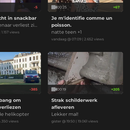
-5
00:25
+
67
cht in snackbar
Je m'identifie comme un
naar verliest zij
poisson.
natte teen +1
|
1.157
views
vandaag @ 07:09
|
2.652
views
-385
00:19
+
205
 bang om
Strak schilderwerk
verliezen
afleveren
e helikopter
Lekker mal!
4.350
views
gister @ 19:50
|
19.061
views