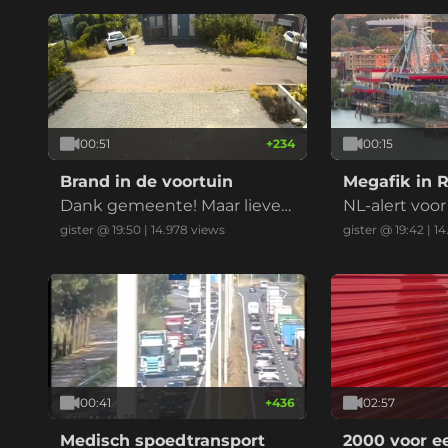
00:51
+
234
00:15
Brand in de voortuin
Megafik in 
Dank gemeente! Maar liever
NL-alert voo
niet nu met de droogte
et zwarte rea
gister @ 19:50
|
14.978
views
gister @ 19:42
|
14
bedrijf (drie v
00:41
+
436
02:57
Medisch spoedtransport
2000 voor e