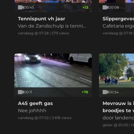
00:45
+
13
00:08
Tennispunt vh jaar
Slippergeve
Van de Zandschulp is tennis
Cafetaria eige
keepert
n bril
vandaag @ 07:28
|
579
views
vandaag @ 07:18
00:11
+
78
00:54
A45 geeft gas
Mevrouw is
Nee johhhh
broodjes te 
door landend
vandaag @ 07:02
|
3.618
views
gister @ 20:05
|
1