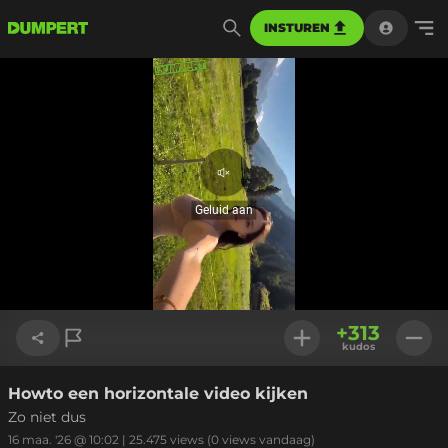
INSTUREN
Geluid
aan
Geluid aan
Geladen
:
100.00%
Instellinge
+
313
kudos
Howto een horizontale video kijken
Link kopiëren
Zo niet dus
16 maa. '26 @ 10:02
|
25.475
views
(0 views vandaag)