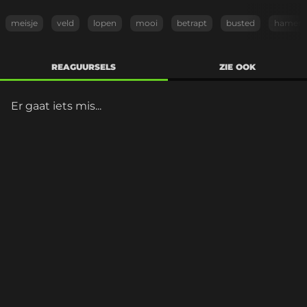
meisje
veld
lopen
mooi
betrapt
busted
hamer
REAGUURSELS
ZIE OOK
Er gaat iets mis...