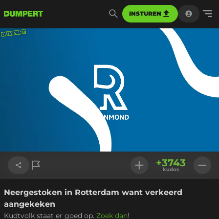
INSTUREN
Geladen
:
56.00%
Instellinge
+
3743
kudos
Neergestoken in Rotterdam want verkeerd
Link kopiëren
aangekeken
Kudtvolk staat er goed op.
Zoek dan
!