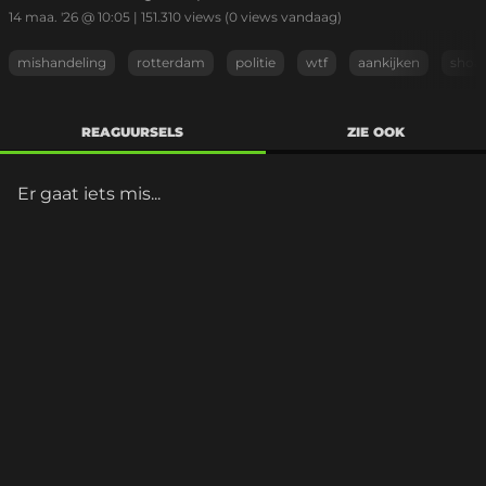
14 maa. '26 @ 10:05
|
151.310
views
(0 views vandaag)
mishandeling
rotterdam
politie
wtf
aankijken
shoa
REAGUURSELS
ZIE OOK
Er gaat iets mis...