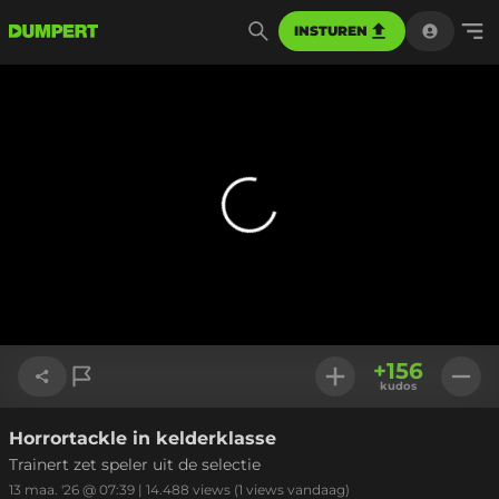
INSTUREN
+
156
kudos
Horrortackle in kelderklasse
Link kopiëren
Trainert zet speler uit de selectie
13 maa. '26 @ 07:39
|
14.488
views
(1 views vandaag)