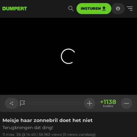
INSTUREN
+
1138
kudos
Meisje haar zonnebril doet het niet
Link kopiëren
Terugbrengen dat ding!
11 maa. '26 @ 14:40
|
56.963
views
(0 views vandaag)