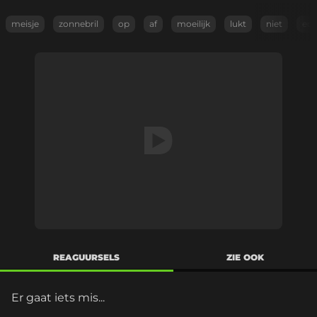
meisje
zonnebril
op
af
moeilijk
lukt
niet
edi
REAGUURSELS
ZIE OOK
Er gaat iets mis...