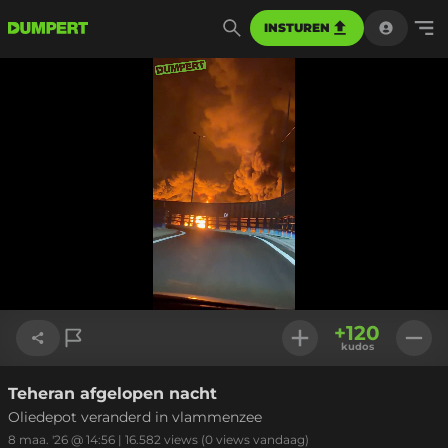
INSTUREN
Geladen
:
100.00%
Instellinge
+
120
kudos
Teheran afgelopen nacht
Link kopiëren
Oliedepot veranderd in vlammenzee
8 maa. '26 @ 14:56
|
16.582
views
(0 views vandaag)