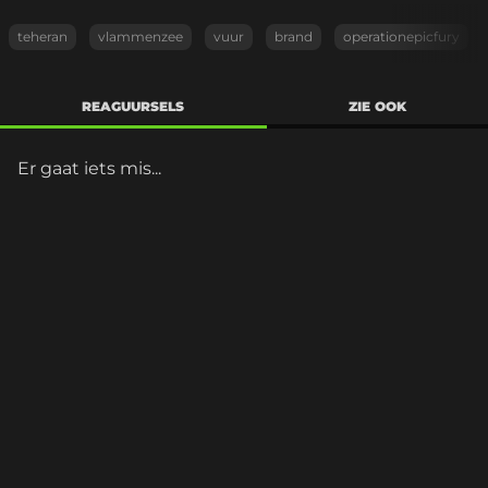
teheran
vlammenzee
vuur
brand
operationepicfury
REAGUURSELS
ZIE OOK
Er gaat iets mis...