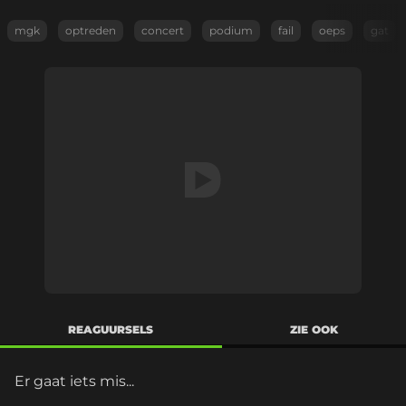
mgk
optreden
concert
podium
fail
oeps
gat
REAGUURSELS
ZIE OOK
Er gaat iets mis...