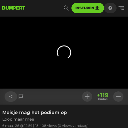
INSTUREN
+
119
kudos
Meisje mag het podium op
Link kopiëren
Loop maar mee
6 maa. '26 @ 12:59
|
18.408
views
(0 views vandaag)