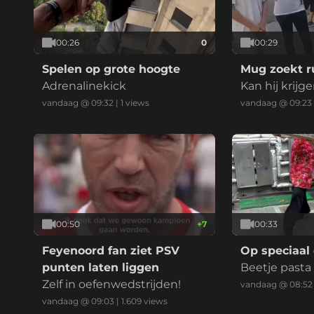
00:26
0
00:29
Spelen op grote hoogte
Mug zoekt ru
Adrenalinekick
Kan hij krijg
vandaag @ 09:32
|
1
views
vandaag @ 09:23
00:50
+
7
00:33
Feyenoord fan ziet PSV
Op speciaal 
punten laten liggen
Beetje pasta
Zelf in oefenwedstrijden!
vandaag @ 08:52
vandaag @ 09:03
|
1.609
views