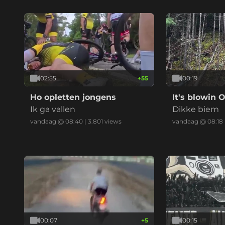
02:55
+
55
00:19
Ho opletten jongens
It's blowin O
Ik ga vallen
Dikke biem
vandaag @ 08:40
|
3.801
views
vandaag @ 08:18
00:07
+
5
00:15