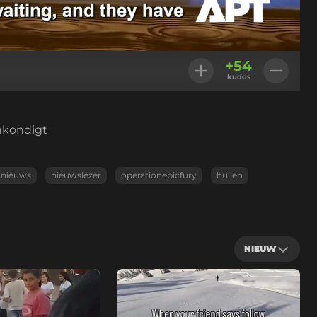
Instellingen
+
54
kudos
ankondigt
nieuws
nieuwslezer
operationepicfury
huilen
NIEUW