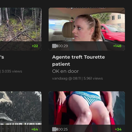
+
22
00:29
+
148
's
Agente treft Tourette
patient
OK en door
|
3.035
views
vandaag @ 08:11
|
5.961
views
+
64
00:25
+
34