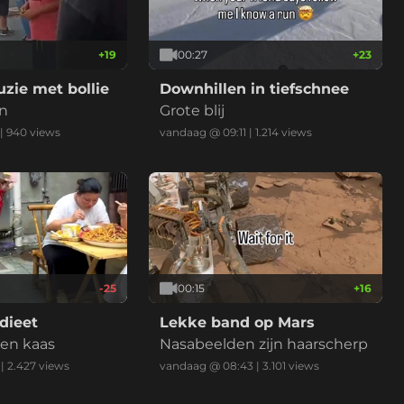
+
19
00:27
+
23
zie met bollie
Downhillen in tiefschnee
en
Grote blij
|
940
views
vandaag @ 09:11
|
1.214
views
-25
00:15
+
16
dieet
Lekke band op Mars
 en kaas
Nasabeelden zijn haarscherp
|
2.427
views
vandaag @ 08:43
|
3.101
views