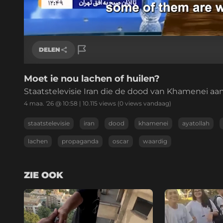
Geladen
:
32.55%
/
Geluid
uit
DELEN
Moet ie nou lachen of huilen?
Link kopiëren
Staatstelevisie Iran die de dood van Khamenei a
4 maa. '26 @ 10:58
|
10.115
views
(0 views vandaag)
staatstelevisie
iran
dood
khamenei
ayatollah
lachen
propaganda
oscar
waardig
ZIE OOK