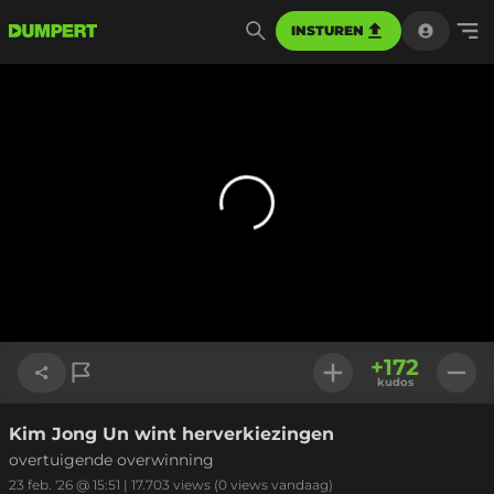
INSTUREN
+
172
kudos
Kim Jong Un wint herverkiezingen
Link kopiëren
overtuigende overwinning
23 feb. '26 @ 15:51
|
17.703
views
(0 views vandaag)