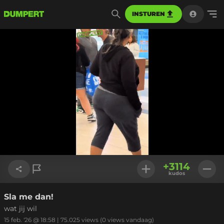
INSTUREN
Geladen
:
100.00%
Instellinge
+
3114
kudos
Sla me dan!
Link kopiëren
wat jij wil
15 feb. '26 @ 18:58
|
75.025
views
(0 views vandaag)