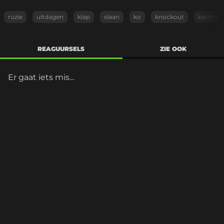
ruzie
uitdagen
klap
slaan
ko
knockout
karma
REAGUURSELS
ZIE OOK
Er gaat iets mis...