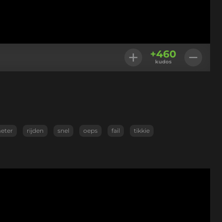
+
460
kudos
eter
rijden
snel
oeps
fail
tikkie