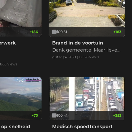
+
186
00:51
+
183
derwerk
Brand in de voortuin
Dank gemeente! Maar liever
niet nu met de droogte
gister @ 19:50
|
12.126
views
.865
views
+
70
00:41
+
352
 op snelheid
Medisch spoedtransport