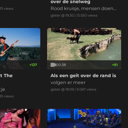
over de snelweg
Rood kruisje, mensen doen
111
views
normaal, ambu erlangs, klaar
gister @ 19:30
|
13.550
views
+
127
00:38
+
91
t The
Als een geit over de rand is
volgen er meer
tje
gister @ 19:09
|
9.067
views
10
views