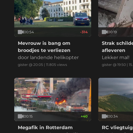
00:54
-314
00:19
Mevrouw is bang om
Strak schil
broodjes te verliezen
afleveren
door landende helikopter
Lekker mal!
gister @ 20:05
|
11.805
views
gister @ 19:50
|
15
00:15
+
40
00:34
Megafik in Rotterdam
RC vliegtuig