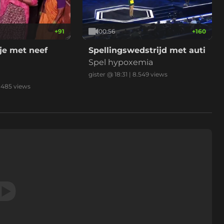
+
91
00:56
+
160
je met neef
Spellingswedstrijd met auti
Spel hypoxemia
gister @ 18:31
|
8.549
views
.485
views