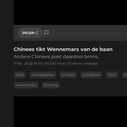
DELEN
Chinees tikt Wennemars van de baan
Link kopiëren
Andere Chinees pakt daardoor brons..
11 feb. '26 @ 18:57
|
80.535
views
(0 views vandaag)
os26
winterspelen
schaats
schaatsen
1000
m
wennemars
kruising