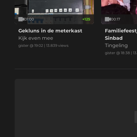
01:00
+
125
00:17
Gekluns in de meterkast
Familiefeest
Kijk even mee
Sinbad
Tingeling
gister @ 19:02
|
13.839
views
gister @ 18:38
|
13