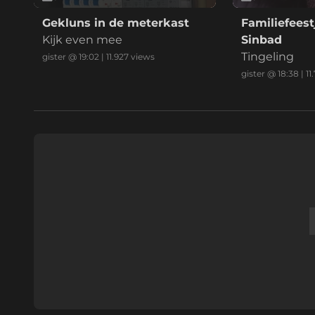
Gekluns in de meterkast
Familiefeest
Kijk even mee
Sinbad
Tingeling
gister @ 19:02
|
11.927
views
gister @ 18:38
|
11