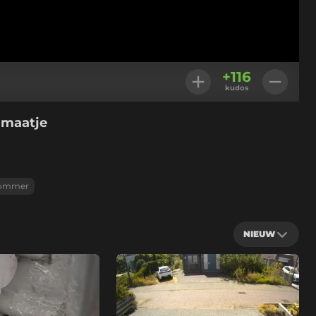
+
116
kudos
 maatje
ommer
NIEUW