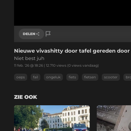
DELEN
Nieuwe vivashitty door tafel gereden door
Link kopiëren
Niet best juh
11 feb. '26 @ 18:26
|
12.710
views
(0 views vandaag)
oeps
fail
ongeluk
fiets
fietsen
scooter
br
ZIE OOK