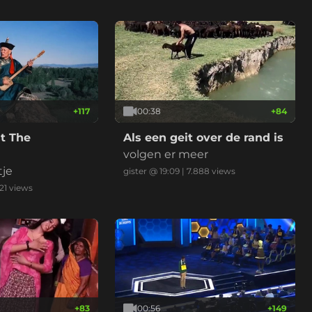
+
117
00:38
+
84
t The
Als een geit over de rand is
volgen er meer
tje
gister @ 19:09
|
7.888
views
21
views
+
83
00:56
+
149