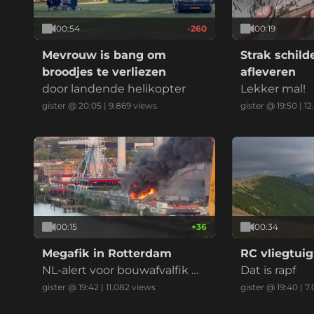
00:54
-260
00:19
Mevrouw is bang om
Strak schil
broodjes te verliezen
afleveren
door landende helikopter
Lekker mal!
gister @ 20:05
|
9.869
views
gister @ 19:50
|
12
00:15
+
36
00:34
Megafik in Rotterdam
RC vliegtuig
NL-alert voor bouwafvalfik m
Dat is rapf
et zwarte reauk bij recycling
gister @ 19:42
|
11.082
views
gister @ 19:40
|
7.
bedrijf (drie vids)