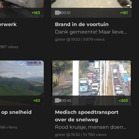
+
163
00:51
+
161
derwerk
Brand in de voortuin
Dank gemeente! Maar liever
niet nu met de droogte
gister @ 19:50
|
9.879
views
.987
views
+
62
00:41
+
303
 op snelheid
Medisch spoedtransport
over de snelweg
Rood kruisje, mensen doen
066
views
normaal, ambu erlangs, klaar
gister @ 19:30
|
10.780
views