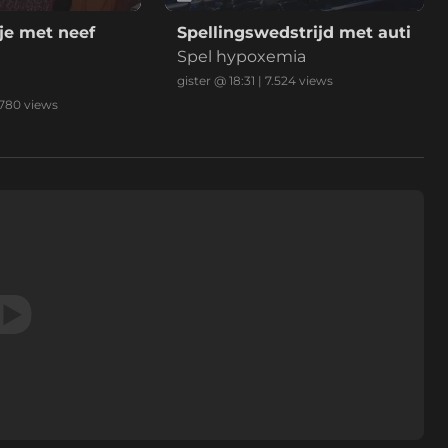
je met neef
Spellingswedstrijd met auti
Spel hypoxemia
gister @ 18:31
|
7.524
views
.780
views