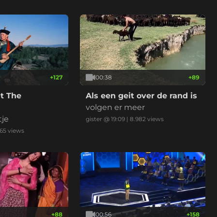
+
127
00:38
+
89
t The
Als een geit over de rand is
volgen er meer
tje
gister @ 19:09
|
8.982
views
265
views
+
88
00:56
+
158