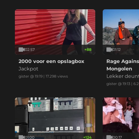
02:57
+
88
01:12
2000 voor een opslagbox
Rage Agains
Jackpot
Mongolen
Lekker deun
gister @ 19:19
|
17.298
views
gister @ 19:13
|
6.
01:00
+
124
00:17