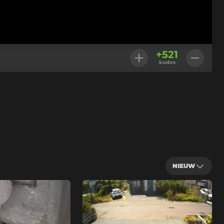
+
521
kudos
NIEUW