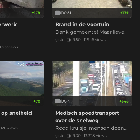
+
179
00:51
+
179
derwerk
Brand in de voortuin
Dank gemeente! Maar liever
niet nu met de droogte
gister @ 19:50
|
11.946
views
.673
views
+
70
00:41
+
346
 op snelheid
Medisch spoedtransport
over de snelweg
Rood kruisje, mensen doen
026
views
normaal, ambu erlangs, klaar
gister @ 19:30
|
13.328
views