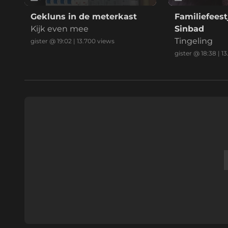
Gekluns in de meterkast
Familiefeest
Kijk even mee
Sinbad
Tingeling
gister @ 19:02
|
13.700
views
gister @ 18:38
|
13