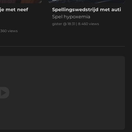
je met neef
Spellingswedstrijd met auti
Spel hypoxemia
gister @ 18:31
|
8.460
views
.360
views