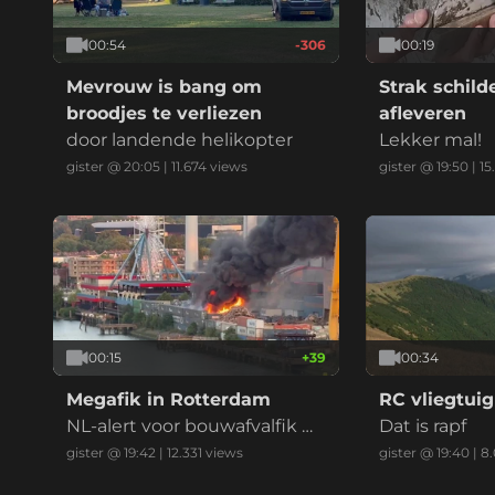
00:54
-306
00:19
Mevrouw is bang om
Strak schil
broodjes te verliezen
afleveren
door landende helikopter
Lekker mal!
gister @ 20:05
|
11.674
views
gister @ 19:50
|
15
00:15
+
39
00:34
Megafik in Rotterdam
RC vliegtuig
NL-alert voor bouwafvalfik m
Dat is rapf
et zwarte reauk bij recycling
gister @ 19:42
|
12.331
views
gister @ 19:40
|
8.
bedrijf (drie vids)