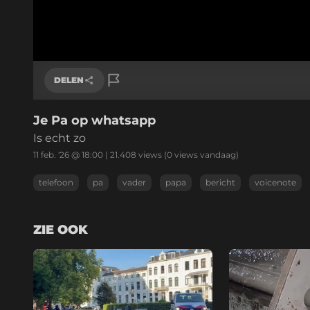
DELEN
Je Pa op whatsapp
Link kopiëren
Is echt zo
11 feb. '26 @ 18:00
|
21.408
views
(0 views vandaag)
telefoon
pa
vader
papa
bericht
voicenote
ZIE OOK