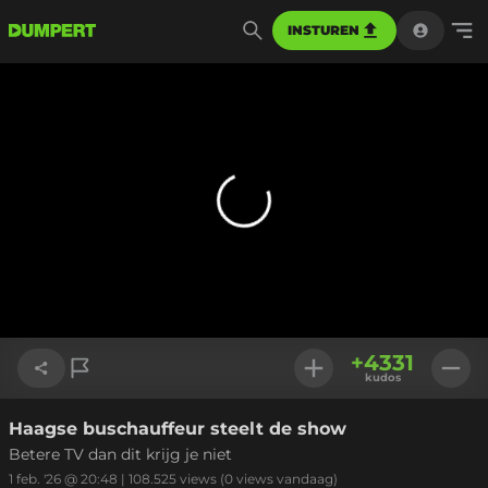
INSTUREN
+
4331
kudos
Haagse buschauffeur steelt de show
Link kopiëren
Betere TV dan dit krijg je niet
1 feb. '26 @ 20:48
|
108.525
views
(0 views vandaag)