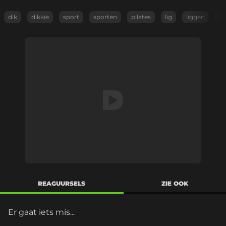
dik
dikkie
sport
sporten
pilates
lig
liggen
b
REAGUURSELS
ZIE OOK
Er gaat iets mis...