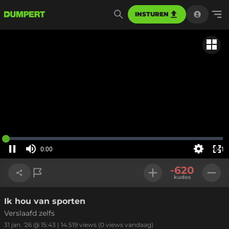
INSTUREN
Gerela
Geladen
:
0%
0:00
1:41
Huidige
tijd
Pauzeren
Geluid
Instellinge
Voll
uit
-620
sch
kudos
Ik hou van sporten
Link kopiëren
Verslaafd zelfs
31 jan. '26 @ 15:43
|
14.519
views
(0 views vandaag)