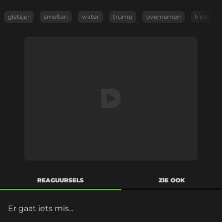
gletsjer
smelten
water
trump
overnemen
kind
REAGUURSELS
ZIE OOK
Er gaat iets mis...