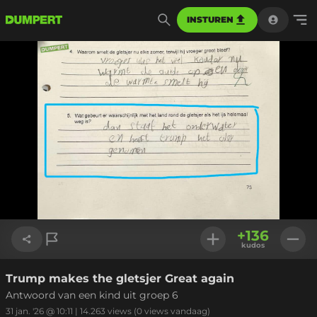
INSTUREN
+
136
kudos
Trump makes the gletsjer Great again
Link kopiëren
Antwoord van een kind uit groep 6
31 jan. '26 @ 10:11
|
14.263
views
(0 views vandaag)