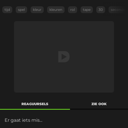
tijd
spel
kleur
kleuren
rol
tape
30
seconden
REAGUURSELS
ZIE OOK
Er gaat iets mis...