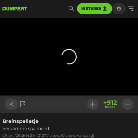
INSTUREN
+
912
kudos
Breinspelletje
Link kopiëren
Verdomme spannend
29 jan. '26 @ 14:28
|
21.277
views
(0 views vandaag)