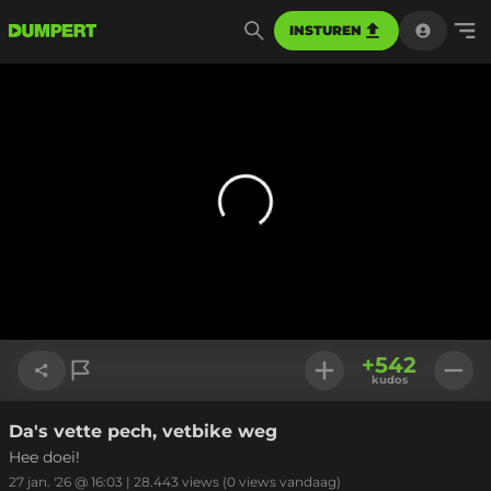
INSTUREN
+
542
kudos
Da's vette pech, vetbike weg
Link kopiëren
Hee doei!
27 jan. '26 @ 16:03
|
28.443
views
(0 views vandaag)