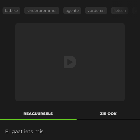
fatbike
kinderbrommer
agente
vorderen
fietsen
do
REAGUURSELS
ZIE OOK
Er gaat iets mis...