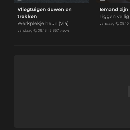
Vliegtuigen duwen en
Iemand zijn 
trekken
Liggen veilig
Werkplekje heur! (Via)
mmel
vandaag @ 08:10
vandaag @ 08:18
|
3.857
views