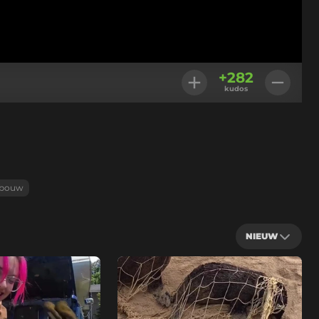
+
282
kudos
bouw
NIEUW