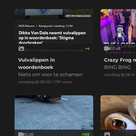
+
4
02:48
Vulvalippen in
Crazy Frog
woordenboek
BING BING
Niets om voor te schamen
vandaag @ 08:41
vandaag @ 08:59
|
1.797
views
10:28
+
159