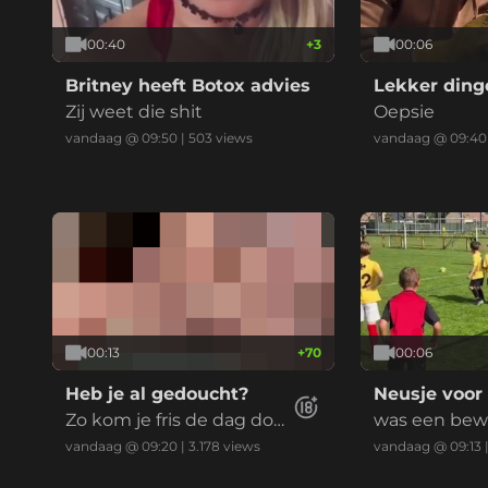
00:40
+
3
00:06
Britney heeft Botox advies
Lekker ding
Zij weet die shit
Oepsie
vandaag @ 09:50
|
503
views
vandaag @ 09:40
00:13
+
70
00:06
Heb je al gedoucht?
Neusje voor
Zo kom je fris de dag doo
was een bew
r
vandaag @ 09:20
|
3.178
views
vandaag @ 09:13