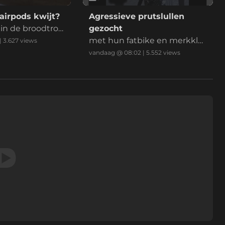
airpods kwijt?
Agressieve prutslullen
 in de broodtro
gezocht
met hun fatbike en merkkle
|
3.627
views
ding zijn ze te skeer wat eur
vandaag @ 08:02
|
5.552
views
o's neer te leggen voor een v
ervoersbewijs. Twee student
en zijn de klos