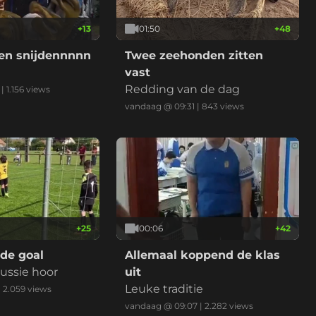
+
13
01:50
+
48
en snijdennnnn
Twee zeehonden zitten
vast
Redding van de dag
|
1.156
views
vandaag @ 09:31
|
843
views
+
25
00:06
+
42
 de goal
Allemaal koppend de klas
ussie hoor
uit
Leuke traditie
|
2.059
views
vandaag @ 09:07
|
2.282
views