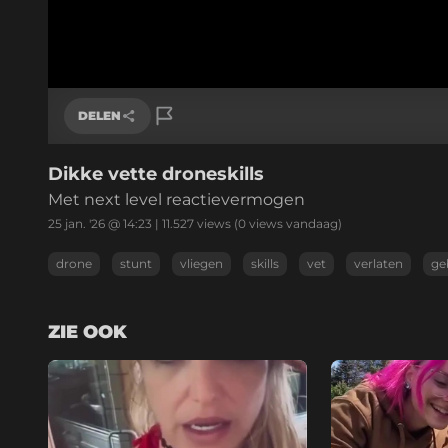
DELEN
Dikke vette droneskills
Link kopiëren
Met next level reactievermogen
25 jan. '26 @ 14:23
|
11.527
views
(0 views vandaag)
drone
stunt
vliegen
skills
vet
verlaten
ge
ZIE OOK