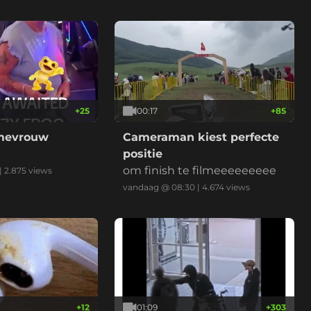
+
25
00:17
+
85
 mevrouw
Cameraman kiest perfecte
positie
om finish te filmeeeeeeeee
|
2.875
views
vandaag @ 08:30
|
4.674
views
+
12
01:09
+
303