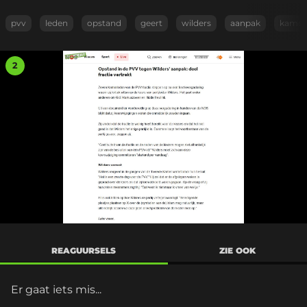
pvv
leden
opstand
geert
wilders
aanpak
kamer
2
REAGUURSELS
ZIE OOK
Er gaat iets mis...