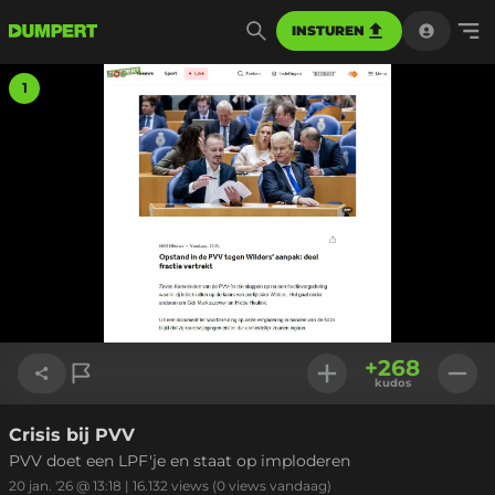
INSTUREN
1
+
268
kudos
Crisis bij PVV
Link kopiëren
PVV doet een LPF'je en staat op imploderen
20 jan. '26 @ 13:18
|
16.132
views
(0 views vandaag)