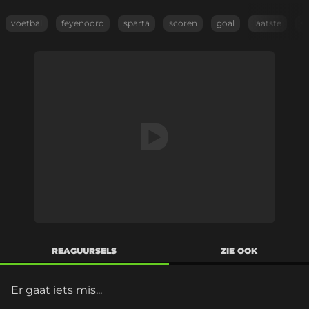
voetbal
feyenoord
sparta
scoren
goal
laatste
s
REAGUURSELS
ZIE OOK
Er gaat iets mis...