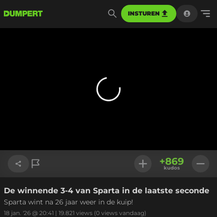
INSTUREN
+
869
kudos
De winnende 3-4 van Sparta in de laatste seconde
Link kopiëren
Sparta wint na 26 jaar weer in de kuip!
18 jan. '26 @ 20:41
|
19.821
views
(0 views vandaag)