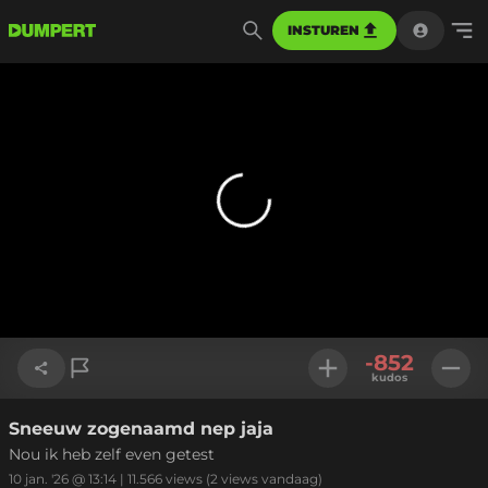
INSTUREN
-852
kudos
Sneeuw zogenaamd nep jaja
Link kopiëren
Nou ik heb zelf even getest
10 jan. '26 @ 13:14
|
11.566
views
(2 views vandaag)