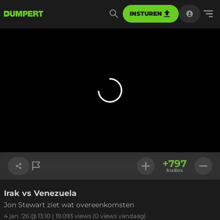
INSTUREN
+
797
kudos
Irak vs Venezuela
Link kopiëren
Jon Stewart ziet wat overeenkomsten
4 jan. '26 @ 13:10
|
19.093
views
(0 views vandaag)