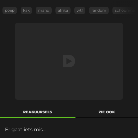
poep
kak
mand
afrika
wtf
random
schoonmak
REAGUURSELS
ZIE OOK
Er gaat iets mis...