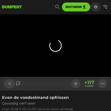
INSTUREN
+
117
kudos
Even de voedselmand opfrissen
Link kopiëren
Geweldig verf weer
2 jan. '26 @ 12:55
|
14.153
views
(0 views vandaag)