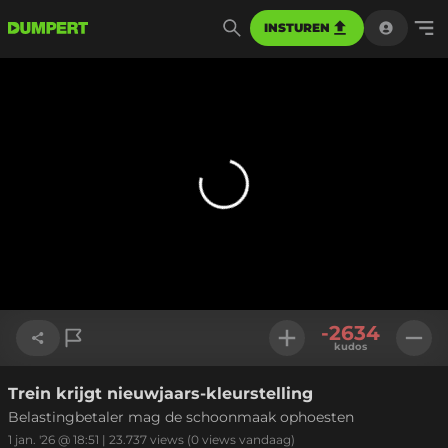
INSTUREN
-2634
kudos
Trein krijgt nieuwjaars-kleurstelling
Link kopiëren
Belastingbetaler mag de schoonmaak ophoesten
1 jan. '26 @ 18:51
|
23.737
views
(0 views vandaag)