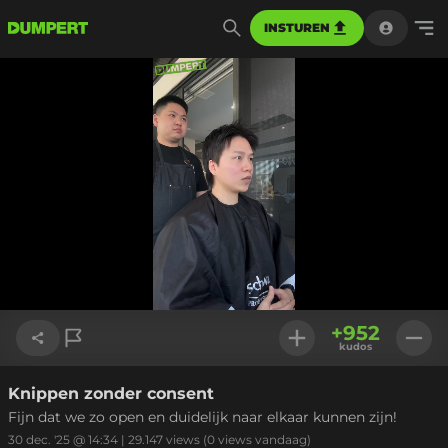
INSTUREN
Geladen
:
100.00%
Instellinge
+
952
kudos
Knippen zonder consent
Link kopiëren
Fijn dat we zo open en duidelijk naar elkaar kunnen zijn!
30 dec. '25 @ 14:34
|
29.147
views
(0 views vandaag)