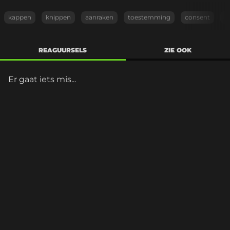
kappen
knippen
aanraken
toestemming
consent
n
REAGUURSELS
ZIE OOK
Er gaat iets mis...