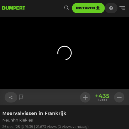
INSTUREN
+
435
kudos
Meervalvissen in Frankrijk
Link kopiëren
Neuhhh kiek es
26 dec. '25 @ 19:39
|
21.673
views
(0 views vandaag)