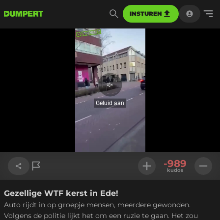
INSTUREN
Geluid
aan
Geluid aan
Geladen
:
85.59%
Instellinge
-989
kudos
Gezellige WTF kerst in Ede!
Link kopiëren
Auto rijdt in op groepje mensen, meerdere gewonden.
Volgens de politie lijkt het om een ruzie te gaan. Het zou