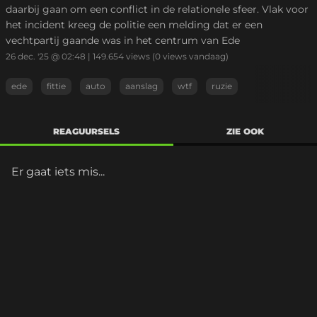
daarbij gaan om een conflict in de relationele sfeer. Vlak voor
het incident kreeg de politie een melding dat er een
vechtpartij gaande was in het centrum van Ede
26 dec. '25 @ 02:48
|
149.654
views
(0 views vandaag)
ede
fittie
auto
aanslag
wtf
ruzie
REAGUURSELS
ZIE OOK
Er gaat iets mis...