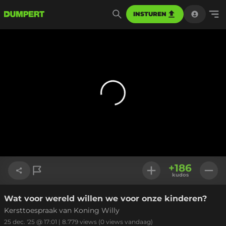
INSTUREN
+
186
kudos
Wat voor wereld willen we voor onze kinderen?
Link kopiëren
Kersttoespraak van Koning Willy
25 dec. '25 @ 17:01
|
8.779
views
(0 views vandaag)