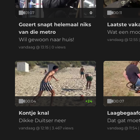
01:07
0
00:11
Gozert snapt helemaal niks
Laatste vak
van die metro
Wat een mooi 
Wil gewoon naar huis!
tje
vandaag @ 12:55
vandaag @ 13:15
|
0
views
00:04
+
24
00:07
Kontje knal
Laagbegaafd
Dikke Duitser neer
Dat gat moet 
vandaag @ 12:18
|
3.467
views
vandaag @ 11:54