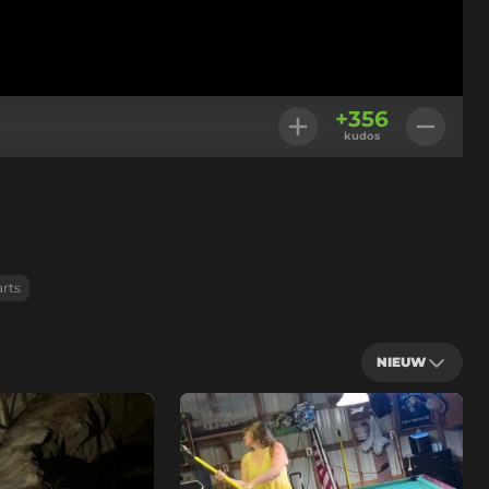
+
356
kudos
arts
NIEUW