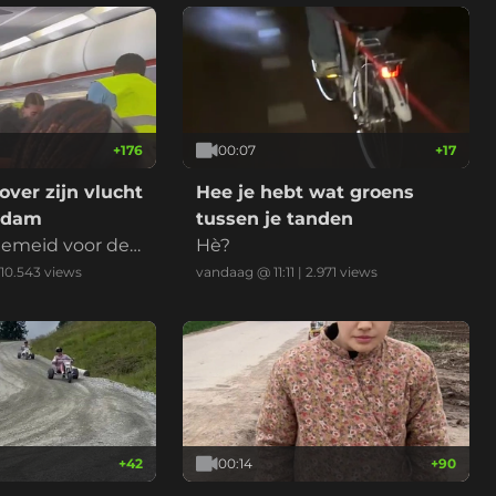
+
176
00:07
+
17
over zijn vlucht
Hee je hebt wat groens
rdam
tussen je tanden
emeid voor de
Hè?
10.543
views
vandaag @ 11:11
|
2.971
views
+
42
00:14
+
90