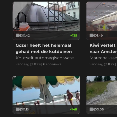
00:42
+
135
01:49
Gozer heeft het helemaal
Kiwi vertelt 
gehad met die kutduiven
naar Amste
Knutselt automagisch water
Marechausse
pistool om ze weg te jagen
win!
vandaag @ 11:29
|
6.206
views
vandaag @ 11:27
|
00:15
+
148
00:06