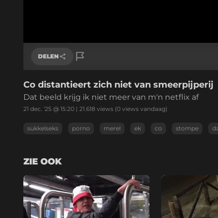
DELEN
Co distantieert zich niet van smeerpijperij
Link kopiëren
Dat beeld krijg ik niet meer van m'n netflix af
21 dec. '25 @ 15:20
|
21.618
views
(0 views vandaag)
sukkelseks
porno
merel
ek
co
stompe
d
ZIE OOK