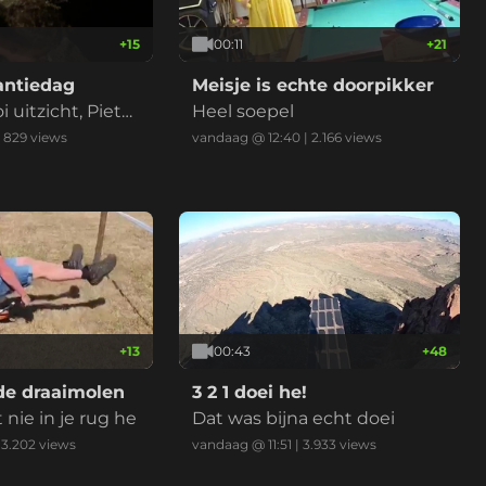
+
15
00:11
+
21
antiedag
Meisje is echte doorpikker
uitzicht, Pieter
Heel soepel
|
829
views
vandaag @ 12:40
|
2.166
views
+
13
00:43
+
48
e draaimolen
3 2 1 doei he!
nie in je rug he
Dat was bijna echt doei
|
3.202
views
vandaag @ 11:51
|
3.933
views