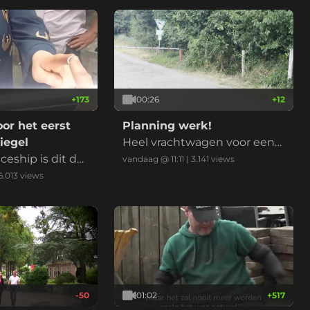
+
173
00:26
+
12
oor het eerst
Planning werk!
iegel
Heel vrachtwagen voor een
ceship is dit da
pallet
vandaag @ 11:11
|
3.141
views
6.013
views
-50
01:02
+
517