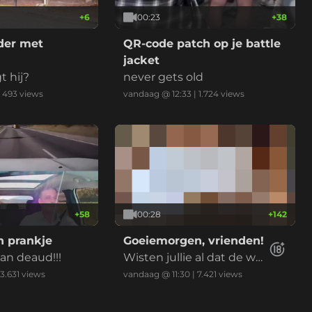
+
6
00:23
+
38
der met
QR-code patch op je battle
jacket
t hij?
never gets old
|
493
views
vandaag @ 12:33
|
1.724
views
+
58
00:28
+
142
 prankje
Goeiemorgen, vrienden!
n deaud!!!
Wisten jullie al dat de we
ek doormidden is?
3.631
views
vandaag @ 11:30
|
7.421
views