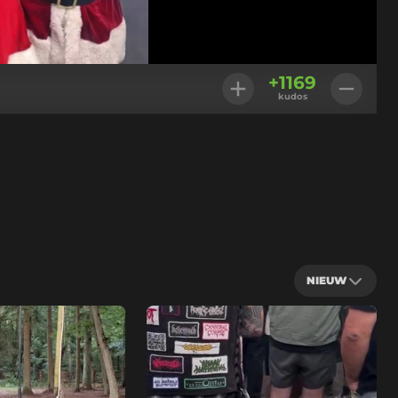
+
1169
kudos
NIEUW