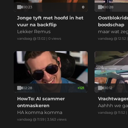
00:23
0
00:28
Jonge tyft met hoofd in het
Oostblokrid
vuur na backflip
boodschap
Lekker Remus
maar wat zeg
vandaag @ 13:02
|
0
views
vandaag @ 12:52
02:28
+
121
00:12
HowTo: AI scammer
Vrachtwagen
ontmaskeren
Aahhh we gaa
HA komma komma
vandaag @ 11:52
|
vandaag @ 11:59
|
3.563
views