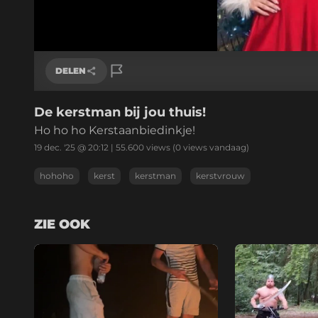
DELEN
De kerstman bij jou thuis!
Link kopiëren
Ho ho ho Kerstaanbiedinkje!
19 dec. '25 @ 20:12
|
55.600
views
(0 views vandaag)
hohoho
kerst
kerstman
kerstvrouw
ZIE OOK