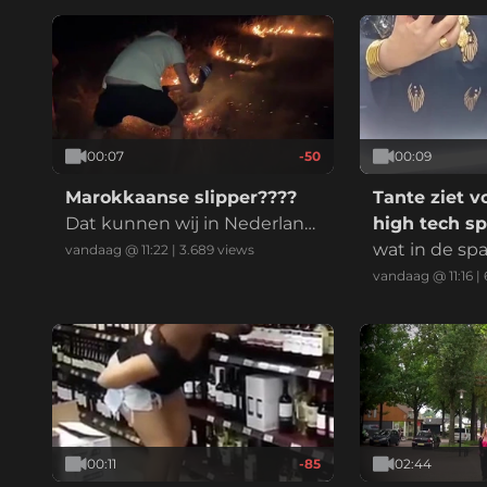
00:07
-50
00:09
Marokkaanse slipper????
Tante ziet v
Dat kunnen wij in Nederland
high tech sp
ook gebruiken met de droog
wat in de spa
vandaag @ 11:22
|
3.689
views
te
n?!
vandaag @ 11:16
|
00:11
-85
02:44