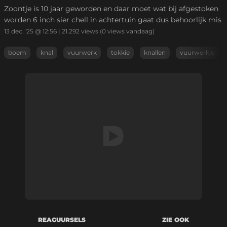
Zoontje is 10 jaar geworden en daar moet wat bij afgestoken
worden 6 inch sier chell in achtertuin gaat dus behoorlijk mis
13 dec. '25 @ 12:56
|
21.292
views
(0 views vandaag)
boem
knal
vuurwerk
tokkie
knallen
vuurwerkje
REAGUURSELS
ZIE OOK