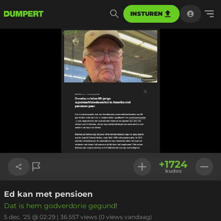
INSTUREN
+
1724
kudos
Ed kan met pensioen
Link kopiëren
Dat is hem godverdorie gegund
!
5 dec. '25 @ 02:29
|
36.557
views
(0 views vandaag)