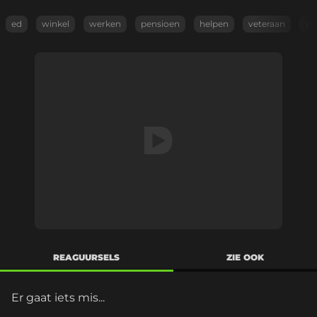
ed
winkel
werken
pensioen
helpen
veteraan
vo
REAGUURSELS
ZIE OOK
Er gaat iets mis...