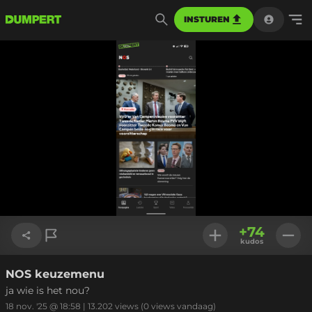
INSTUREN
+
74
kudos
NOS keuzemenu
Link kopiëren
ja wie is het nou?
18 nov. '25 @ 18:58
|
13.202
views
(0 views vandaag)