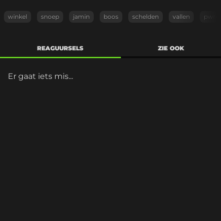
winkel
snoep
jamin
boos
schelden
vallen
pwnt
REAGUURSELS
ZIE OOK
Er gaat iets mis...