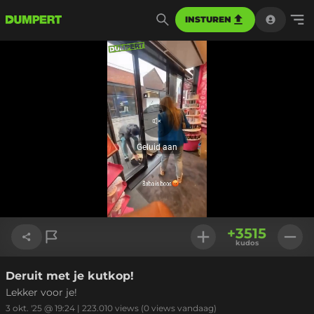
INSTUREN
Geluid
aan
Geluid aan
Geladen
:
100.00%
Instellinge
+
3515
kudos
Deruit met je kutkop!
Link kopiëren
Lekker voor je!
3 okt. '25 @ 19:24
|
223.010
views
(0 views vandaag)