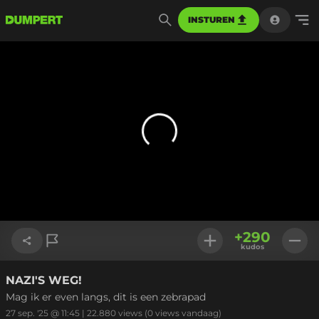
INSTUREN
+
290
kudos
NAZI'S WEG!
Link kopiëren
Mag ik er even langs, dit is een zebrapad
27 sep. '25 @ 11:45
|
22.880
views
(0 views vandaag)